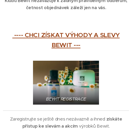
Klubu Bewit nezavazuje k žádným pravidelným odběrům,
četnost objednávek záleží jen na vás.
---- CHCI ZÍSKAT VÝHODY A SLEVY
BEWIT ---
BEWIT REGISTRACE
Zaregistrujte se ještě dnes nezávazně a ihned
získáte
přístup ke slevám a akcím
výrobků Bewit.